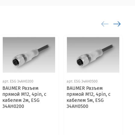
арт.
ESG 34AH0200
арт.
ESG 34AH0500
ар
BAUMER Разъем
BAUMER Разъем
B
прямой M12, 4pin, с
прямой M12, 4pin, с
п
кабелем 2м, ESG
кабелем 5м, ESG
к
34AH0200
34AH0500
3