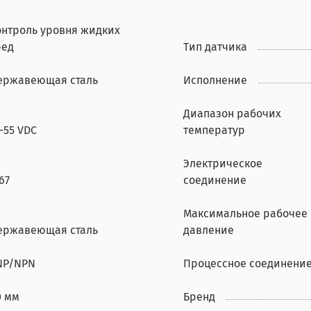
онтроль уровня жидких
ред
Тип датчика
ержавеющая сталь
Исполнение
Диапазон рабочих
-55 VDC
температур
Электрическое
67
соединение
Максимальное рабочее
ержавеющая сталь
давление
NP/NPN
Процессное соединени
0 мм
Бренд