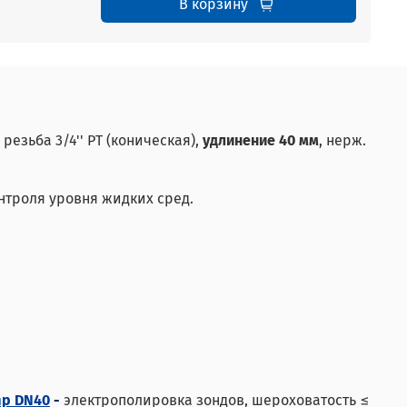
В корзину
резьба 3/4'' PT (коническая),
удлинение 40 мм
, нерж.
троля уровня жидких сред.
mp DN40
-
электрополировка зондов, шероховатость ≤