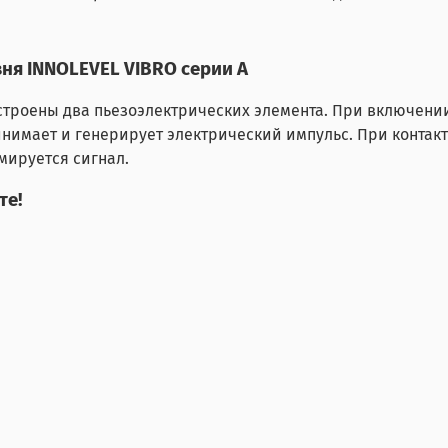
ня INNOLEVEL VIBRO серии A
строены два пьезоэлектрических элемента. При включени
нимает и генерирует электрический импульс. При контак
мируется сигнал.
те!