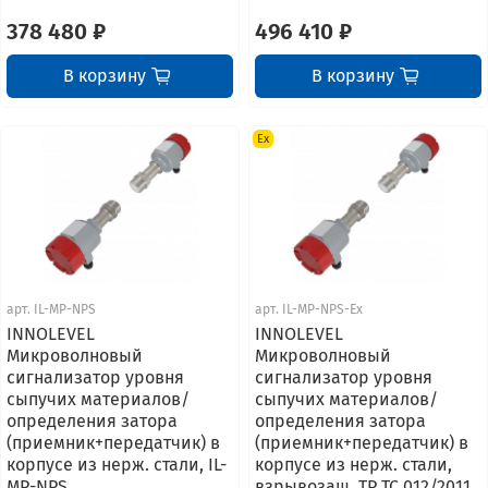
378 480 ₽
496 410 ₽
В корзину
В корзину
Ex
арт.
IL-MP-NPS
арт.
IL-MP-NPS-Ex
INNOLEVEL
INNOLEVEL
Микроволновый
Микроволновый
сигнализатор уровня
сигнализатор уровня
сыпучих материалов/
сыпучих материалов/
определения затора
определения затора
(приемник+передатчик) в
(приемник+передатчик) в
корпусе из нерж. стали, IL-
корпусе из нерж. стали,
MP-NPS
взрывозащ. ТР ТС 012/2011,