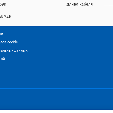
69K
Длина кабеля
AUMER
ти
лов cookie
ональных данных
той