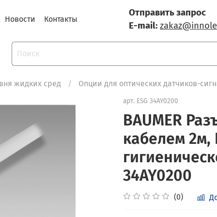
Отправить запрос
Новости
Контакты
E-mail:
zakaz@innole
вня жидких сред
Опции для оптических датчиков-сиг
арт.
ESG 34AY0200
BAUMER Разъ
кабелем 2м, 
гигиеническ
34AY0200
(0)
Д