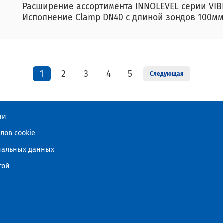
Расширение ассортимента INNOLEVEL серии VI
Исполнение Clamp DN40 с длиной зондов 100м
1
2
3
4
5
Следующая
ти
лов cookie
ональных данных
той