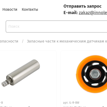
Отправить запрос
Новости
Контакты
E-mail:
zakaz@innole
опасности
Запасные части к механическим датчикам 
R-B
арт.
IL-R-BW