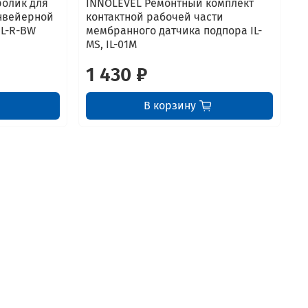
ролик для
INNOLEVEL Ремонтный комплект
нвейерной
контактной рабочей части
IL-R-BW
мембранного датчика подпора IL-
MS, IL-01M
1 430 ₽
В корзину