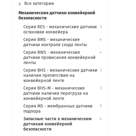
Все категории
Механические датчики конвейерной
безопасности
Серия RES - механические датчики
3
остановки конвейера
Серия BMS - механические
4
датчики контроля схода ленты
Серия BWS - механические
4
датчики провисания конвейерной
ленты
Серия BHS - механические датчики
3
наличия препятствия на
конвейерной ленте
Серия BHS-M - механические
3
датчики наличия перегруза на
конвейерной ленте
Серия MS - мембранные датчики
5
подпора
Запасные части к механическим
4
датчикам конвейерной
безопасности