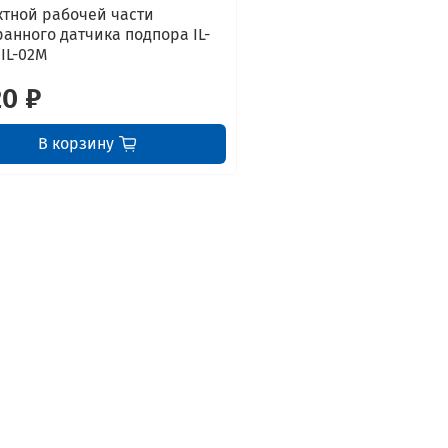
ктной рабочей части
анного датчика подпора IL-
 IL-02M
20 ₽
В корзину