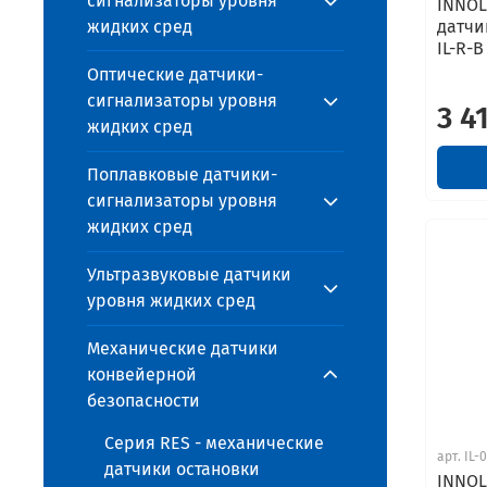
сигнализаторы уровня
INNOL
жидких сред
датчи
IL-R-B
Оптические датчики-
сигнализаторы уровня
3 4
жидких сред
Поплавковые датчики-
сигнализаторы уровня
жидких сред
Ультразвуковые датчики
уровня жидких сред
Механические датчики
конвейерной
безопасности
Серия RES - механические
арт.
IL-
датчики остановки
INNOL