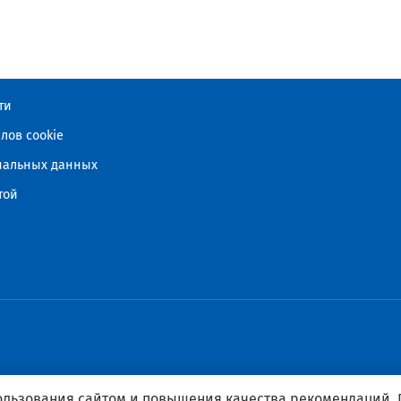
ти
лов cookie
ональных данных
той
пользования сайтом и повышения качества рекомендаций.