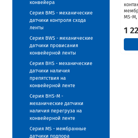
конвейера
конта
мембр
Серия BMS - механические
MS-M,
датчики контроля схода
ленты
1 2
Серия BWS - механические
датчики провисания
конвейерной ленты
Серия BHS - механические
датчики наличия
препятствия на
конвейерной ленте
Серия BHS-M -
механические датчики
наличия перегруза на
конвейерной ленте
Серия MS - мембранные
датчики подпора