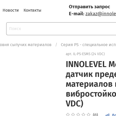
Отправить запрос
Новости
Контакты
E-mail:
zakaz@innole
овня сыпучих материалов
Серия PS - специальное ис
арт.
IL-PS-ESMS (24 VDC)
INNOLEVEL 
датчик пред
материалов в
вибростойкос
VDC)
(0)
Д