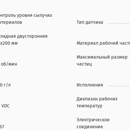
онтроль уровня сыпучих
атериалов
Тип датчика
кладная двусторонняя
8х200 мм
Материал рабочей част
Максимальный размер
5 об/мин
частиц
0 г/л
Исполнение
Диапазон рабочих
4 VDC
температур
Электрическое
67
соединение