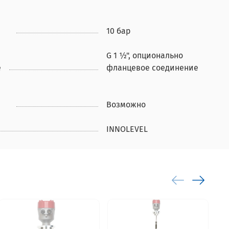
10 бар
G 1 ½", опционально
е
фланцевое соединение
Возможно
INNOLEVEL