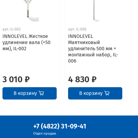
арт.
IL-002
арт.
IL-006
ар
INNOLEVEL Жесткое
INNOLEVEL
I
удлинение вала (+50
Маятниковый
М
мм), IL-002
удлинитель 500 мм +
у
монтажный набор, IL-
м
006
0
3 010 ₽
4 830 ₽
6
В корзину
В корзину
+7 (4822) 31-09-41
Отдел продаж