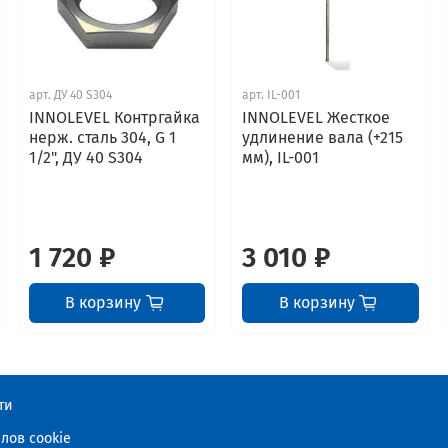
арт.
ДУ 40 S304
арт.
IL-001
INNOLEVEL Контргайка
INNOLEVEL Жесткое
нерж. сталь 304, G 1
удлинение вала (+215
1/2", ДУ 40 S304
мм), IL-001
1 720 ₽
3 010 ₽
В корзину
В корзину
ти
лов cookie