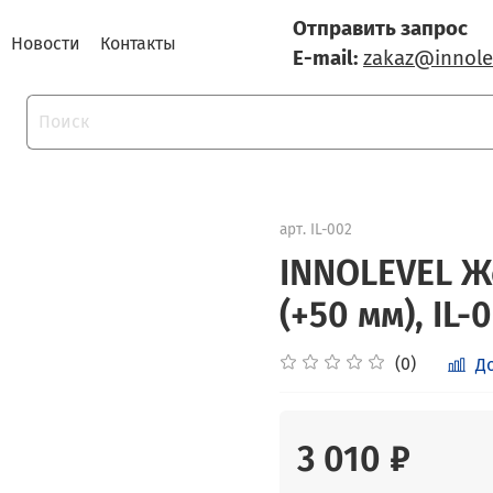
Отправить запрос
Новости
Контакты
E-mail:
zakaz@innole
арт.
IL-002
INNOLEVEL Ж
(+50 мм), IL-
(0)
Д
3 010 ₽