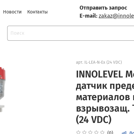
Отправить запрос
Новости
Контакты
E-mail:
zakaz@innole
арт.
IL-LEA-N-Ex (24 VDC)
INNOLEVEL 
датчик пред
материалов 
взрывозащ. Т
(24 VDC)
(0)
Д