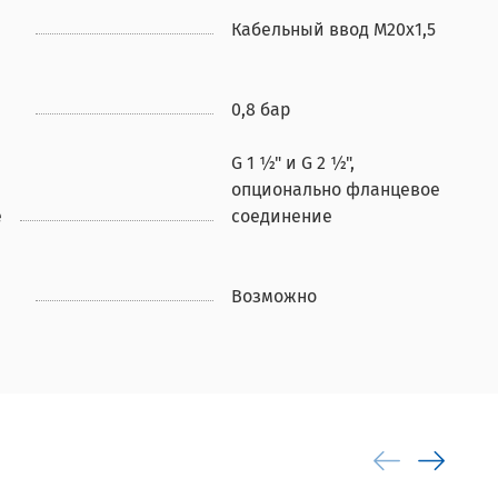
Кабельный ввод М20х1,5
0,8 бар
G 1 ½" и G 2 ½",
опционально фланцевое
е
соединение
Возможно