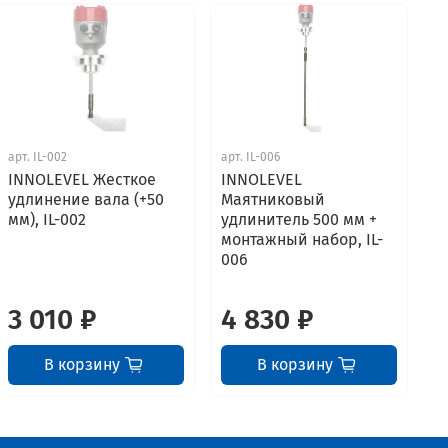
арт.
IL-002
арт.
IL-006
ар
INNOLEVEL Жесткое
INNOLEVEL
I
удлинение вала (+50
Маятниковый
М
мм), IL-002
удлинитель 500 мм +
у
монтажный набор, IL-
м
006
0
3 010 ₽
4 830 ₽
6
В корзину
В корзину