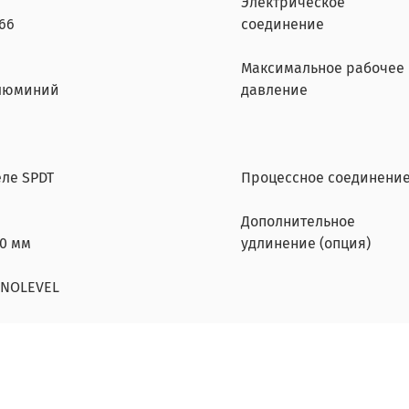
Электрическое
66
соединение
Максимальное рабочее
люминий
давление
еле SPDT
Процессное соединени
Дополнительное
50 мм
удлинение (опция)
NNOLEVEL