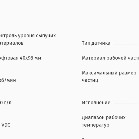
онтроль уровня сыпучих
атериалов
Тип датчика
уфтовая 40x98 мм
Материал рабочей част
Максимальный размер
 об/мин
частиц
0 г/л
Исполнение
Диапазон рабочих
4 VDC
температур