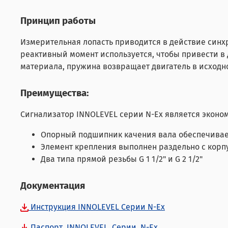
Принцип работы
Измерительная лопасть приводится в действие синх
реактивный момент используется, чтобы привести в
материала, пружина возвращает двигатель в исходно
Преимущества
:
Сигнализатор INNOLEVEL cерии N-Ex является эконо
Опорный подшипник качения вала обеспечивает
Элемент крепления выполнен раздельно с корп
Два типа прямой резьбы G 1 1/2" и G 2 1/2"
Документация
Инструкция INNOLEVEL Серии N-Ex
Паспорт_INNOLEVEL_Серии_N-Ex