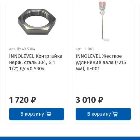
арт.
ДУ 40 S304
арт.
IL-001
INNOLEVEL Контргайка
INNOLEVEL Жесткое
нерж. сталь 304, G 1
удлинение вала (+215
1/2", ДУ 40 S304
мм), IL-001
1 720 ₽
3 010 ₽
В корзину
В корзину