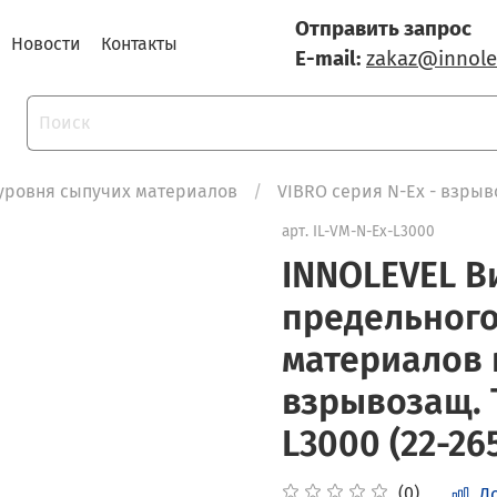
Отправить запрос
Новости
Контакты
E-mail:
zakaz@innole
уровня сыпучих материалов
VIBRO серия N-Ex - взр
арт.
IL-VM-N-Ex-L3000
INNOLEVEL В
предельного
материалов 
взрывозащ. Т
L3000 (22-26
(0)
Д