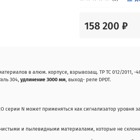
158 200 ₽
иалов в алюм. корпусе, взрывозащ. ТР ТС 012/2011, -40 +15
таль 304,
удлинение 3000 мм
, выход- реле DPDT.
O серии N может применяться как сигнализатор уровня з
рнистыми и пылевидными материалами, которые не склон