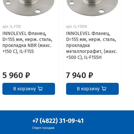
арт.
IL-F155
арт.
IL-F155H
INNOLEVEL Фланец,
INNOLEVEL Фланец,
D=155 мм, нерж. сталь,
D=155 мм, нерж. сталь,
прокладка NBR (макс.
прокладка
+150 C), IL-F155
металлографит, (макс.
+500 C), IL-F155H
5 960 ₽
7 940 ₽
В корзину
В корзину
+7 (4822) 31-09-41
Отдел продаж