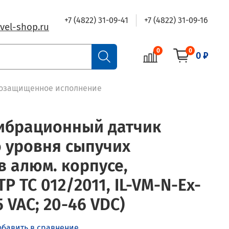
+7 (4822) 31-09-41
+7 (4822) 31-09-16
vel-shop.ru
0
0
0 ₽
ывозащищенное исполнение
ибрационный датчик
 уровня сыпучих
в алюм. корпусе,
Р ТС 012/2011, IL-VM-N-Ex-
5 VAC; 20-46 VDC)
обавить в сравнение