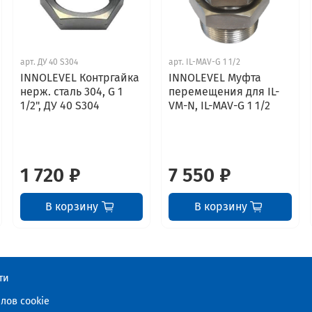
арт.
ДУ 40 S304
арт.
IL-MAV-G 1 1/2
INNOLEVEL Контргайка
INNOLEVEL Муфта
нерж. сталь 304, G 1
перемещения для IL-
1/2", ДУ 40 S304
VM-N, IL-MAV-G 1 1/2
1 720 ₽
7 550 ₽
В корзину
В корзину
ти
лов cookie