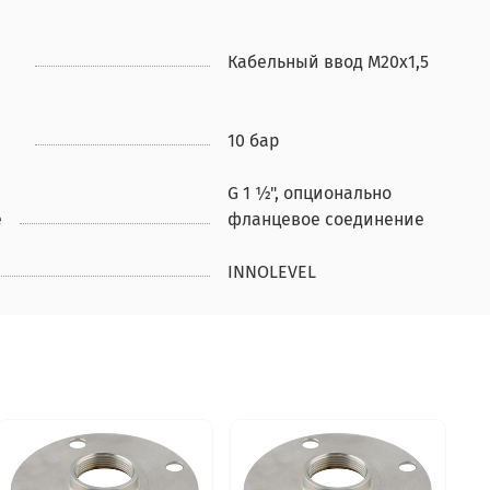
Кабельный ввод М20х1,5
10 бар
G 1 ½", опционально
е
фланцевое соединение
INNOLEVEL