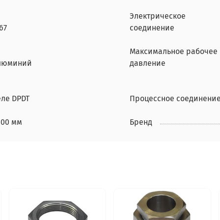
Электрическое
67
соединение
Максимальное рабочее
люминий
давление
еле DPDT
Процессное соединени
000 мм
Бренд