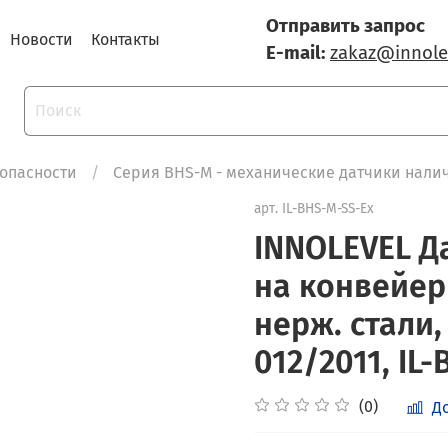
Отправить запрос
Новости
Контакты
E-mail:
zakaz@innole
опасности
Серия BHS-M - механические датчики нали
арт.
IL-BHS-M-SS-Ex
INNOLEVEL Д
на конвейер
нерж. стали,
012/2011, IL
(0)
Д