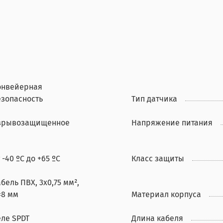
онвейерная
езопасность
Тип датчика
зрывозащищенное
Напряжение питания
 -40 ºС до +65 ºС
Класс защиты
бель ПВХ, 3х0,75 мм²,
=8 мм
Материал корпуса
еле SPDT
Длина кабеля