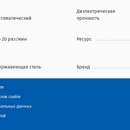
Диэлектрическая
втоматический
прочность
о 20 раз/мин
Ресурс
ержавеющая сталь
Бренд
ти
лов cookie
ональных данных
той