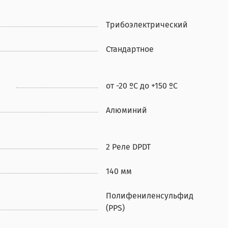
Трибоэлектрический
Стандартное
от -20 ºС до +150 ºС
Алюминий
2 Реле DPDT
140 мм
Полифениленсульфид
(PPS)