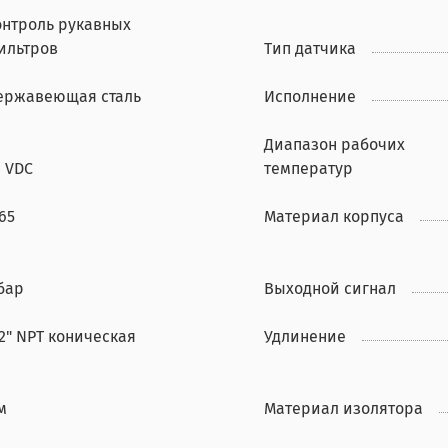
онтроль рукавных
ильтров
Тип датчика
ержавеющая сталь
Исполнение
Диапазон рабочих
4 VDC
температур
65
Материал корпуса
бар
Выходной сигнал
2" NPT коническая
Удлинение
м
Материал изолятора