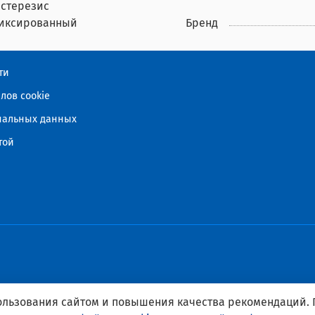
истерезис
иксированный
Бренд
ти
лов cookie
ональных данных
той
пользования сайтом и повышения качества рекомендаций.